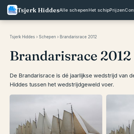
Tsjerk Hiddes
Alle schepen
Het schip
Prijzen
Con
Tsjerk Hiddes
›
Schepen
› Brandarisrace 2012
Brandarisrace 2012
De Brandarisrace is dé jaarlijkse wedstrijd van d
Hiddes tussen het wedstrijdgeweld voer.