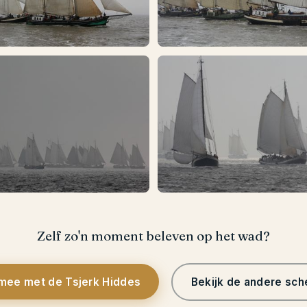
Zelf zo'n moment beleven op het wad?
 mee met de Tsjerk Hiddes
Bekijk de andere sc