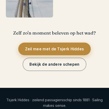
Zelf zo'n moment beleven op het wad?
Zeil mee met de Tsjerk Hiddes
Bekijk de andere schepen
Tsjerk Hiddes · zeilend passagiersschip sinds 1881 · Sailing
makes sense.