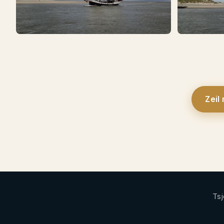
Zeil
Tsj