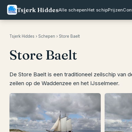
Tsjerk Hiddes
Alle schepen
Het schip
Prijzen
Con
Tsjerk Hiddes
›
Schepen
› Store Baelt
Store Baelt
De Store Baelt is een traditioneel zeilschip van 
zeilen op de Waddenzee en het IJsselmeer.