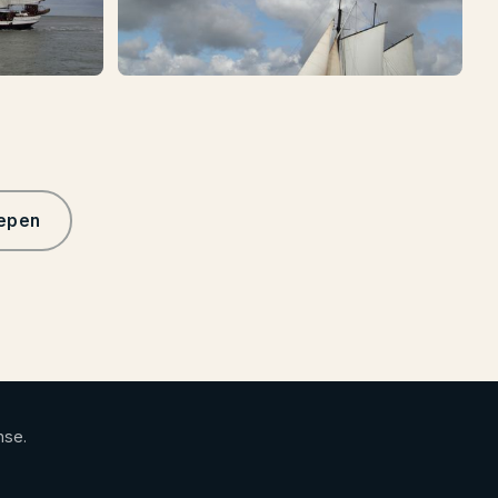
hepen
nse.