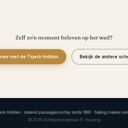
Zelf zo'n moment beleven op het wad?
 mee met de Tsjerk Hiddes
Bekijk de andere sc
erk Hiddes · zeilend passagiersschip sinds 1881 · Sailing makes se
© 2026 Schipper/eigenaar P. Hassing