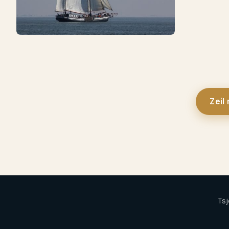
Zeil
Tsj