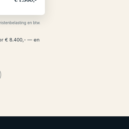
istenbelasting en btw.
or € 8.400,- — en