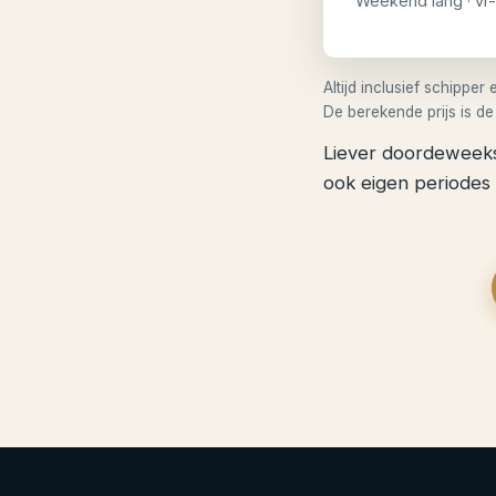
Weekend lang · vr
Altijd inclusief schippe
De berekende prijs is de
Liever doordeweeks
ook eigen periodes r