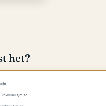
t het?
acht
 vr-avond t/m zo