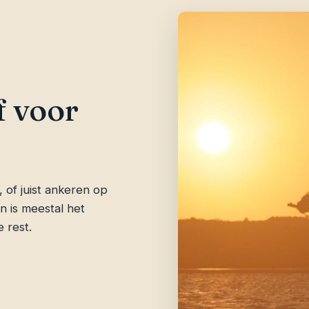
f voor
 of juist ankeren op
n is meestal het
 rest.