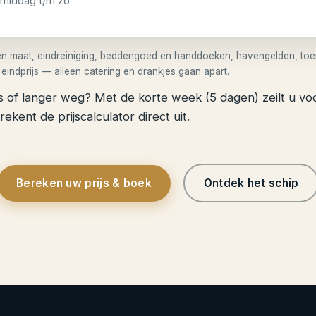
-middag t/m zo
r en maat, eindreiniging, beddengoed en handdoeken, havengelden, toer
 eindprijs — alleen catering en drankjes gaan apart.
 of langer weg? Met de korte week (5 dagen) zeilt u vo
ekent de prijscalculator direct uit.
Bereken uw prijs & boek
Ontdek het schip