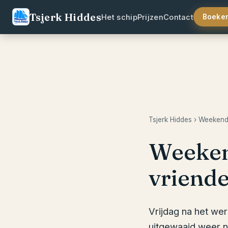
Tsjerk Hiddes
Het schip
Prijzen
Contact
Boeke
Tsjerk Hiddes
› Weekendj
Weekend
vriend
Vrijdag na het we
uitgewaaid weer n