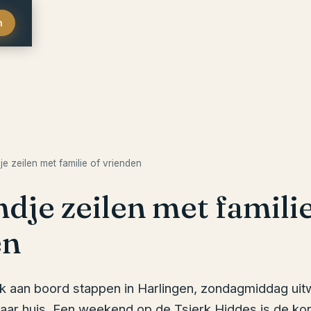
n
e zeilen met familie of vrienden
je zeilen met familie
en
rk aan boord stappen in Harlingen, zondagmiddag uit
aar huis. Een weekend op de Tsjerk Hiddes is de kor